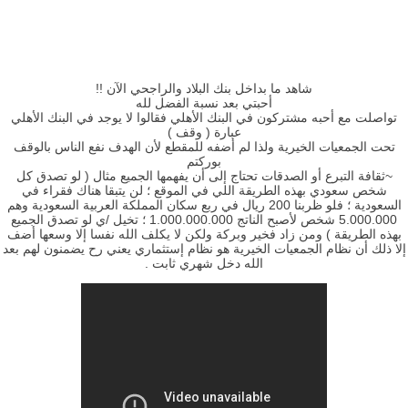
شاهد ما بداخل بنك البلاد والراجحي الآن !!
أحبتي بعد نسبة الفضل لله
تواصلت مع أحبه مشتركون في البنك الأهلي فقالوا لا يوجد في البنك الأهلي
عبارة ( وقف )
تحت الجمعيات الخيرية ولذا لم أضفه للمقطع لأن الهدف نفع الناس بالوقف
بوركتم
~ثقافة التبرع أو الصدقات تحتاج إلى أن يفهمها الجميع مثال ( لو تصدق كل
شخص سعودي بهذه الطريقة اللي في الموقع ؛ لن يتبقا هناك فقراء في
السعودية ؛ فلو ظربنا 200 ريال في ربع سكان المملكة العربية السعودية وهم
5.000.000 شخص لأصبح الناتج 1.000.000.000 ؛ تخيل /ي لو تصدق الجميع
بهذه الطريقة ) ومن زاد فخير وبركة ولكن لا يكلف الله نفسا إلا وسعها أضف
إلا ذلك أن نظام الجمعيات الخيرية هو نظام إستثماري يعني رح يضمنون لهم بعد
الله دخل شهري ثابت .