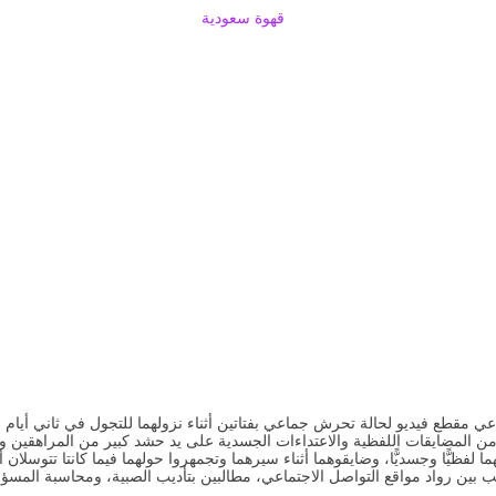
قهوة سعودية
اعي مقطع فيديو لحالة تحرش جماعي بفتاتين أثناء نزولهما للتجول في ثاني أيام 
من المضايقات اللفظية والاعتداءات الجسدية على يد حشد كبير من المراهقين وا
ما لفظيًّا وجسديًّا، وضايقوهما أثناء سيرهما وتجمهروا حولهما فيما كانتا تتوسلان
 بين رواد مواقع التواصل الاجتماعي، مطالبين بتأديب الصبية، ومحاسبة المسؤول