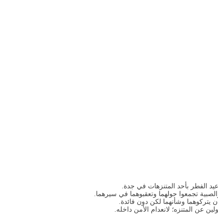
عيد الفطر بأحد المتنزهات في جدة.
لصبية تجمعوا حولهما وتعقبوهما في سيرهما.
 أن يتركوهما وشأنهما لكن دون فائدة.
ين عن المتنزه؛ لانعدام الأمن داخله.