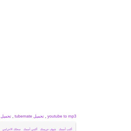
برودكاست
برودكاست فيديو
برودكاست صور
youtube to mp3
,
تحميل tubemate
,
تحميل snaptube
أكتب أسمك
,
شوف جريمتك
,
أكتبي أسمك
,
سجلك الاجرامي
,