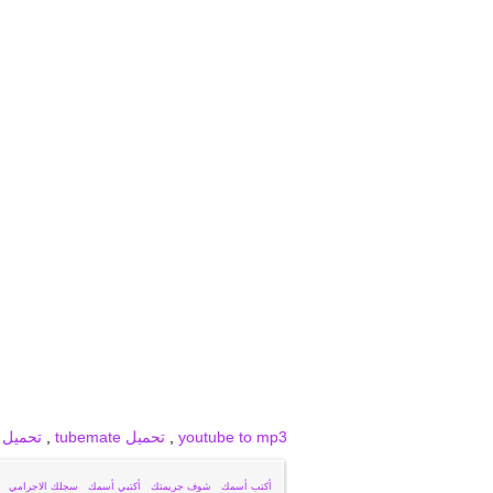
برودكاست
برودكاست فيديو
برودكاست صور
youtube to mp3
,
تحميل tubemate
,
تحميل snaptube
أكتب أسمك
,
شوف جريمتك
,
أكتبي أسمك
,
سجلك الاجرامي
,