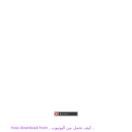
برودكاست
برودكاست فيديو
برودكاست صور
برودكاست جديد
broadcast
MBC PRO SPORTS
,
كيف تحمل من اليوتيوب
,
how download from