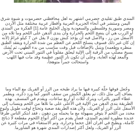
المندي طبق تقليدي حضرمي اشتهر به اهل محافظتي حضرموت و شبوة شرق
اليمن ومنتشر في أنحاء الجزيرة العربية وأقطار عربية مختلفة مثل الأردن
ومصر وسورية وفلسطين والسعودية ودول الخليج عامة.[1] الفكرة من المندي
أو الزرب هي أن ينضج اللحم بالحرارة وأن يندى الدهن على اللحم وما تلاه من
الأسفل من رز ، والأصل فيه أن يؤخذ كبش بوزن لا يقل عن 7 كيلو غرامً (لأنه
إن كان غير ذلك فسوف ينسلخ اللحم عن العظم من شدة الحرارة ويفقد الطبق
منظره وطعمه) ويتبل بالإضافات قبل وقت مناسب من بدء الطهي، ثم يُشك
بسيخٍ مصلّبٍ من الرقبة إلى الإلية ليعلق مقلوباً في التنور المبني تحت الأرض
والمعد لهذه الغاية، وعلى أن تكون نار التنور عظيمة وقد مات فيها اللهب
واستحالت جمراً متوهجاً،
وجُعل فوقها حلّة كبيرة فيها ما يراد طبخه من الرز أو الفريك مع الماء وما
يضاف إلى مثل ذلك، ثم يعلق الكبش من سقف التنور كما ورد ذكره، ويطمر
غطاء التنور بالتراب ويترك لثلاث أو أربع ساعات، ويقدم في المنسف. بهذه
الطريقة يندى الدهن من الإلية في الأعلى على ما تلاها من اللحم وينساب إلى
الأسفل على الرز أو الفريك، ولأن هذه الطريقة صعبة وتحتاج لوقت طويل ولنوع
محدد من اللحم لا يتوفر بسهولة مع ما يحمله من دهون ، فقد ابتكر الناس طرقاً
عديدة مطورة لتقديم المندي، فصار يقدم من أكثر أنواع اللحوم مقطعة لا ذبائح
كاملة، ويطبخ في أفران أقل حجماً وحرارة، وتم الاستغناء في مرات كثيرة عن
الرز أو الفريك، ولعل أكثر إصدارات المندي شهرة هو الشاورما.