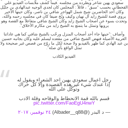
سعودي يهين شاعر ويطرده من مجلسه .فيما كشف ملابسات الفيديو علي
القحطاني بحسب “سبق” ، قائلاً : المجلس كان لجدي الوجيه عبدالهادي بن جليّل
وكان أحد الحاضرين شيخ شمل الهواجر شافي بن ناصر، وكان حينها الأخير
يروي قصة للشيخ زايد آل نهيان وكيف وبّخ ضيفا كان في مجلسه رحمه والله،
وتحدث بسوء عن أصحاب الشيخ زايد وكان الشيخ شافي متفاعلاً مع القصة وهو
يرويها وتمثل ما يتمتع به الشيخ زايد من مكارم الأخلاق”.
وأضاف :”حينها جاء أحد أصحاب المنزل ورحّب بالشيخ شافي كما هي عاداتنا
العربية الأصيلة فنهض الشيخ شافي من مقعده ليسلم عليه وكان بجانبه حسين
بن عبد الهادي كما ظهر بالفيديو ولا صحة لكل ما روّج من قصص غير صحيحة ولا
تمثل الواقع بأي صلة”.
الفيديو الكاذب
رجل اعمال سعودي يهين احد الشعراء ويقول له
إذا عندك شيء غير هذه القصيدة وإلا كل خراك
وتوكّل على الله
قسم بالله قمة الانحطاط والوقاحه وقلة الادب
pic.twitter.com/FaoEgU4nwY
— د البدر (@Albader__q88)
٢٤ نوفمبر، ٢٠١٧