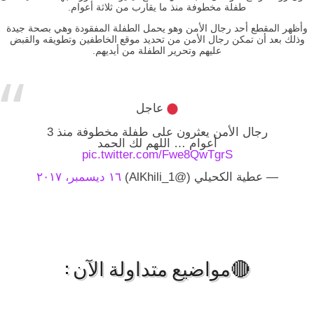
طفلة مخطوفة منذ ما يقارب من ثلاثة أعوام.
وأظهر المقطع أحد رجال الأمن وهو يحمل الطفلة المفقودة وهي بصحة جيدة
وذلك بعد أن تمكن رجال الأمن من تحديد موقع الخاطفين وتطويقه والقبض
عليهم وتحرير الطفلة من أيديهم.
عاجل
رجال الأمن يعثرون على طفلة مخطوفة منذ 3
أعوام … اللهم لك الحمد
pic.twitter.com/Fwe8QwTgrS
— عطية الكحيلي (@AlKhili_1)
١٦ ديسمبر، ٢٠١٧
🔴مواضيع متداولة الآن :