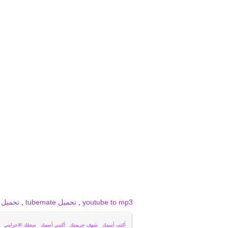
برودكاست
برودكاست فيديو
برودكاست صور
youtube to mp3
,
تحميل tubemate
,
تحميل snaptube
أكتب أسمك
,
شوف جريمتك
,
أكتبي أسمك
,
سجلك الاجرامي
,