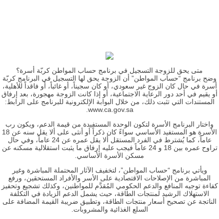
متى يحق للزوجة التسجيل في برنامج حساب المواطن كربّة أسرة؟
وضح برنامج “حساب المواطن” أن الزوجة يحق لها التسجيل في البرنامج كربّة
أسرة في حال كان الزوج غير سعودي، أو كان سجيناً، أو غائباً، أو فاقداً للأهلية،
أو يقيم في أحد دور الرعاية الاجتماعية، أو إذا كانت الزوجة مهجورة، بعد إرفاق
المستندات التي تثبت ذلك، من خلال البوابة الإلكترونية للبرنامج على الرابط:
www.ca.gov.sa.
واختار البرنامج الأسرة لتكون الوحدة المستفيدة من قيمة الدعم، ويكون رب
الأسرة هو المستفيد الأساسي سواءً كان ذكراً أو أنثى على ألا يقل سنه عن 18
عاماً، كما يُشترط في الفرد المستقل ألا يقل عمره عن 24 عاماً، وفي حال
تراوح عمره بين 18 و 24 عاماً فيجب عليه إرفاق ما يثبت استقلالية مسكنه عن
مسكن الأسرة الأساسي.
ويأتي برنامج “حساب المواطن”، لتخفيف الآثار المحتملة المباشرة وغير
المباشرة من الإصلاحات الاقتصادية على الأسر والأفراد المستحقين، ورفع
كفاءة توجيه المنافع والدعم الحكومي المُقدَّم للمواطنين، وكذلك تشجيع وتحفيز
الاستهلاك الرشيد لمنتجات الطاقة، حيث يشمل الدعم الزيادة في التكلفة
الناتجة عن تصحيح أسعار منتجات الطاقة، وتطبيق ضريبة القيمة المضافة على
السلع الغذائية والمشروبات.