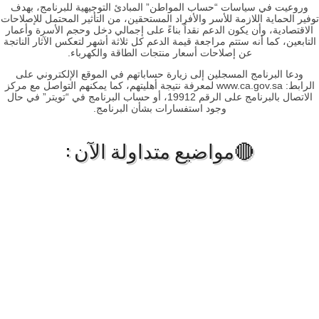
وروعيت في سياسات “حساب المواطن” المبادئ التوجيهية للبرنامج، بهدف
توفير الحماية اللازمة للأسر والأفراد المستحقين، من التأثير المحتمل للإصلاحات
الاقتصادية، وأن يكون الدعم نقداً بناءً على إجمالي دخل وحجم الأسرة وأعمار
التابعين، كما أنه ستتم مراجعة قيمة الدعم كل ثلاثة أشهر لتعكس الآثار الناتجة
عن إصلاحات أسعار منتجات الطاقة والكهرباء.
ودعا البرنامج المسجلين إلى زيارة حساباتهم في الموقع الإلكتروني على
الرابط: www.ca.gov.sa لمعرفة نتيجة أهليتهم، كما يمكنهم التواصل مع مركز
الاتصال بالبرنامج على الرقم 19912، أو حساب البرنامج في “تويتر” في حال
وجود استفسارات بشأن البرنامج.
🔴مواضيع متداولة الآن :