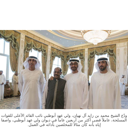
ودّع الشيخ محمد بن زايد آل نهيان، ولي عهد أبوظبي نائب القائد الأعلى للقوات
المسلحة، عاملاً قضى أكثر من أربعين عاماً في ديوان ولي عهد أبوظبي، واصفا
إياه بأنه كان مثالا للمخلصين بأدائه في العمل.