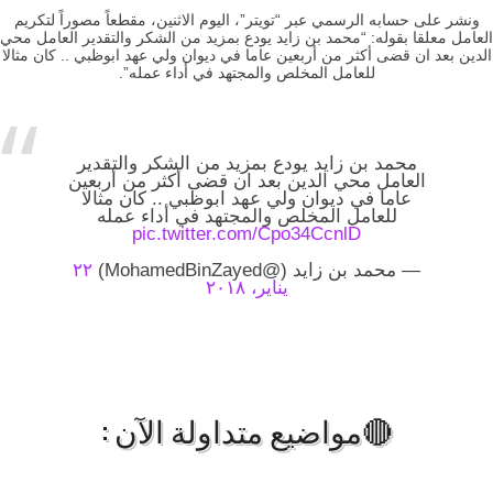
ونشر على حسابه الرسمي عبر “تويتر”، اليوم الاثنين، مقطعاً مصوراً لتكريم
العامل معلقا بقوله: “محمد بن زايد يودع بمزيد من الشكر والتقدير العامل محي
الدين بعد ان قضى أكثر من أربعين عاما في ديوان ولي عهد ابوظبي .. كان مثالا
للعامل المخلص والمجتهد في أداء عمله”.
محمد بن زايد يودع بمزيد من الشكر والتقدير
العامل محي الدين بعد ان قضى أكثر من أربعين
عاما في ديوان ولي عهد ابوظبي .. كان مثالا
للعامل المخلص والمجتهد في أداء عمله
pic.twitter.com/Cpo34CcnlD
— محمد بن زايد (@MohamedBinZayed)
٢٢
يناير، ٢٠١٨
🔴مواضيع متداولة الآن :