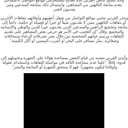
وجه الشيخ عائض القرني عدة نصائح لمستخدمي مواقع التواصل الاجتماعي
بعدم متابعة التافهين من المشاهير، واستبدال ذلك بمتابعة المبدعين ومَن
يقدمون الخير.
وحذر القرني محبي مواقع التواصل من شغل أنفسهم وأوقاتهم بتفاهات الآخرين
أو بتفاهات التافهين ممن لا يقدمون شيئاً أو خيراً أو فضيلة أو حكمة، داعياً إلى
متابعة وتشجيع الرائعين والمبدعين الذين يقدمون خيراً للدين والوطن والإنسانية
والمجتمع. وقال “إن العجيب في الأمر هو حرص بعض المشاهير على تقديم
التفاهات ورسم حياتهم الشخصية من خلال نشر تصرفاته الرعناء وسخافاته
وصغائره، مثل مسافر على البحر أو أشرب البيبسي أو أكل الكبسة”.
وأبدى القرني تعجبه من قيام البعض بمساعدة هؤلاء على الشهرة وتحويلهم إلى
قدوة، قائلاً: “علينا عدم مساعدة التافه في مواصلة التفاهات واستخدام عقولنا
وأوقاتنا ليكون مشهوراً، فهو لا يستحق الشهرة أو المتابعة والنشر”.