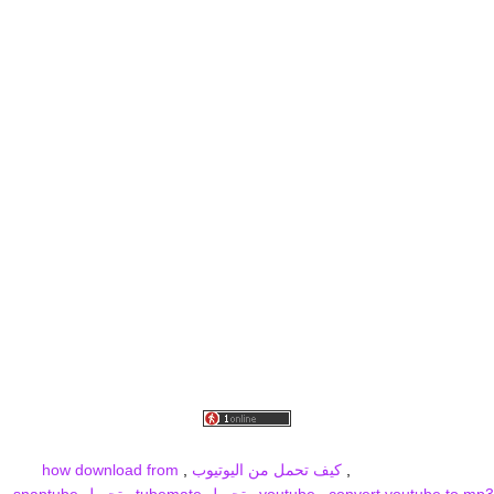
برودكاست
برودكاست فيديو
برودكاست صور
برودكاست جديد
broadcast
MBC PRO SPORTS
,
كيف تحمل من اليوتيوب
,
how download from