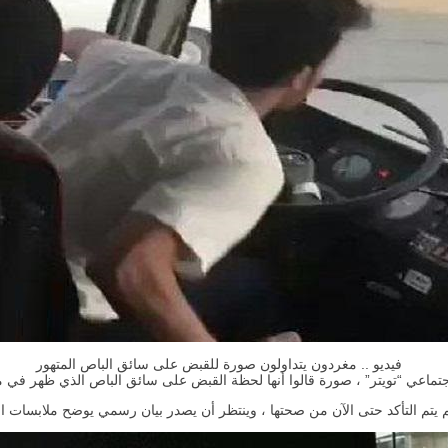
فيديو .. مغردون يتداولون صورة للقبض على سائق الباص المتهور
جتماعي “تويتر” ، صورة قالوا أنها لحظة القبض على سائق الباص الذي ظهر في
م يتم التأكد حتى الآن من صحتها ، وينتظر أن يصدر بيان رسمي يوضح ملابسات ال