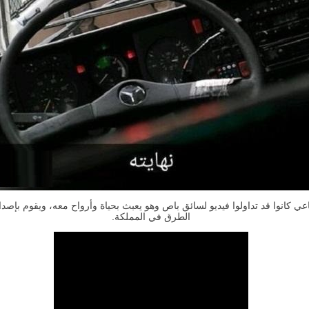
عي كانوا قد تداولوا فيديو لسائق باص وهو يعبث بحياة وأرواح معه، ويقوم بإصدا
الطرق في المملكة.