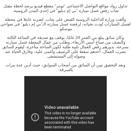
تداول رواد مواقع التواصل الاجتماعي “تويتر” مقطع فيديو يرصد لحظة مقتل
شاب رفض غسل سيارة “بي إم دبليو” في إحدى المدن الروسية.
وألقت وزارة الداخلية الروسية القبض على شاب، لضربه عاملا في محطة
لغسل السيارات أودت بحياته، لرفضه غسل سيارته الـ”بي إم دبليو” في ضواحي
موسكو.
وكان سائق يبلغ من العمر 24 عامًا، توقف مع صديقه في الساعة الثالثة
والنصف من صباح أمس الأربعاء، وطلب من عمال المحطة غسل سيارته
بسرعة، بدورهم رفض العمال تلبية طلبه لكون الساعة متأخرة، ليقوم السائق
بضرب العمال، أحدهم سقط على الرصيف وأغمى عليه، وفارق الحياة عند
وصوله إلى المستشفى.
وبعد التحقيق تبين أن السائق من أصحاب السوابق، حيث أدين عدة مرات
بالسرقة.