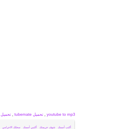
برودكاست
برودكاست فيديو
برودكاست صور
youtube to mp3
,
تحميل tubemate
,
تحميل snaptube
أكتب أسمك
,
شوف جريمتك
,
أكتبي أسمك
,
سجلك الاجرامي
,