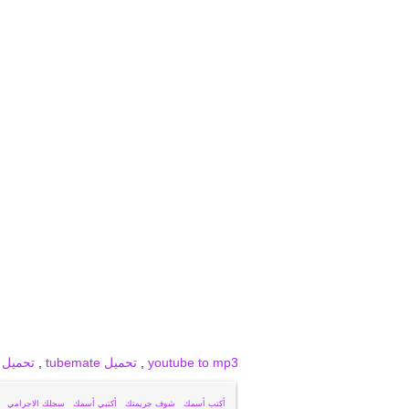
برودكاست
برودكاست فيديو
برودكاست صور
youtube to mp3
,
تحميل tubemate
,
تحميل snaptube
أكتب أسمك
,
شوف جريمتك
,
أكتبي أسمك
,
سجلك الاجرامي
,