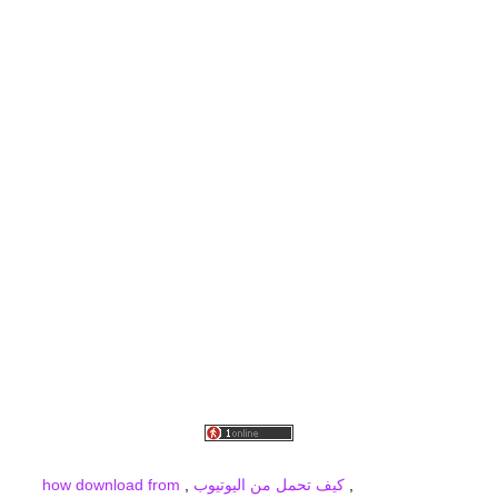
برودكاست
برودكاست فيديو
برودكاست صور
برودكاست جديد
broadcast
MBC PRO SPORTS
,
كيف تحمل من اليوتيوب
,
how download from