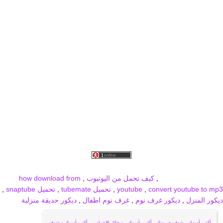
برودكاست
برودكاست فيديو
برودكاست صور
برودكاست جديد
broadcast
MBC PRO SPORTS
,
كيف تحمل من اليوتيوب
,
how download from
convert youtube to mp3
,
youtube
,
تحميل tubemate
,
تحميل snaptube
,
ديكور المنزل
,
ديكور غرف نوم
,
غرف نوم اطفال
,
ديكور حديقة منزلية
أكتب أسمك
,
شوف جريمتك
,
أكتبي أسمك
,
سجلك الاجرامي
,
أكتب أسمك و شوف